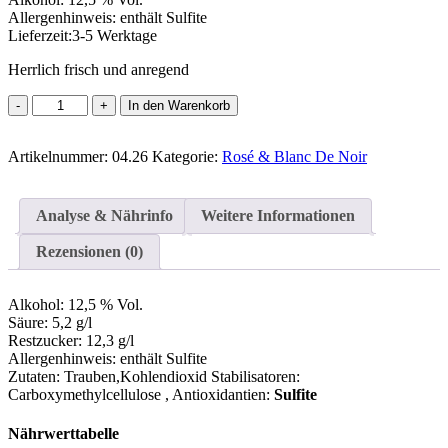
Allergenhinweis:
enthält Sulfite
Lieferzeit:
3-5 Werktage
Herrlich frisch und anregend
Spätburgunder
In den Warenkorb
Blanc
de
Artikelnummer:
Noir
04.26
Kategorie:
Rosé & Blanc De Noir
Menge
Analyse & Nährinfo
Weitere Informationen
Rezensionen (0)
Alkohol:
12,5 % Vol.
Säure:
5,2 g/l
Restzucker:
12,3 g/l
Allergenhinweis:
enthält Sulfite
Zutaten:
Trauben,Kohlendioxid Stabilisatoren:
Carboxymethylcellulose
, Antioxidantien:
Sulfite
Nährwerttabelle