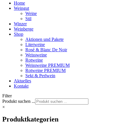
Home
Weingut
Weine
Stil
Winzer
Weinberge
Shop
Aktionen und Pakete
Literweine
Rosé & Blanc De Noir
Weissweine
Rotweine
Weissweine PREMIUM
Rotweine PREMIUM
Sekt & Perlwein
Aktuelles
Kontakt
Filter
Produkt suchen ...
×
Produktkategorien