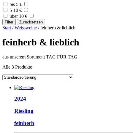
bis 5 €
5-10 €
über 10 €
Filter
Zurücksetzen
Start
/
Weissweine
/ feinherb & lieblich
feinherb & lieblich
aus unserem Sortiment TAG FÜR TAG
Alle 3 Produkte
2024
Riesling
feinherb