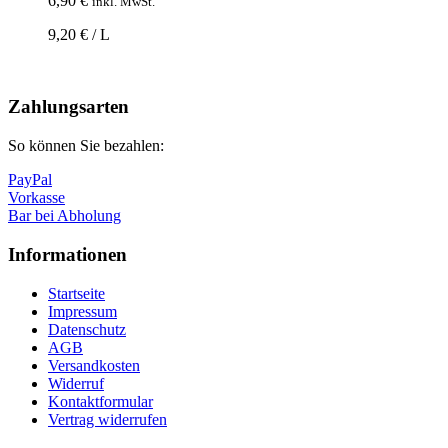
6,90
€
inkl. MwSt.
9,20 € / L
Nach
oben
Zahlungsarten
So können Sie bezahlen:
PayPal
Vorkasse
Bar bei Abholung
Informationen
Startseite
Impressum
Datenschutz
AGB
Versandkosten
Widerruf
Kontaktformular
Vertrag widerrufen