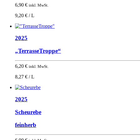
6,90
€
inkl. MwSt.
9,20 € / L
2025
„TerrasseTroppe“
6,20
€
inkl. MwSt.
8,27 € / L
2025
Scheurebe
feinherb